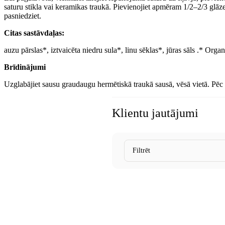
saturu stikla vai keramikas traukā. Pievienojiet apmēram 1/2–2/3 glāz
pasniedziet.
Citas sastāvdaļas:
auzu pārslas*, iztvaicēta niedru sula*, linu sēklas*, jūras sāls .* Organ
Brīdinājumi
Uzglabājiet sausu graudaugu hermētiskā traukā sausā, vēsā vietā. Pēc a
Klientu jautājumi
Filtrēt