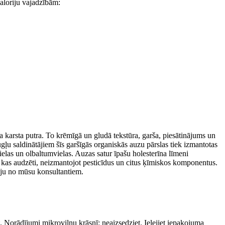
kaloriju vajadzībām:
ga karsta putra. To krēmīgā un gludā tekstūra, garša, piesātinājums un
ļu saldinātājiem šīs garšīgās organiskās auzu pārslas tiek izmantotas
vielas un olbaltumvielas. Auzas satur īpašu holesterīna līmeni
 kas audzēti, neizmantojot pesticīdus un citus ķīmiskos komponentus.
ciju no mūsu konsultantiem.
. Norādījumi mikroviļņu krāsnī: neaizsedziet. Ielejiet iepakojuma