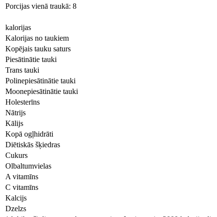
Porcijas vienā traukā: 8
kalorijas
Kalorijas no taukiem
Kopējais tauku saturs
Piesātinātie tauki
Trans tauki
Polinepiesātinātie tauki
Moonepiesātinātie tauki
Holesterīns
Nātrijs
Kālijs
Kopā ogļhidrāti
Diētiskās šķiedras
Cukurs
Olbaltumvielas
A vitamīns
C vitamīns
Kalcijs
Dzelzs