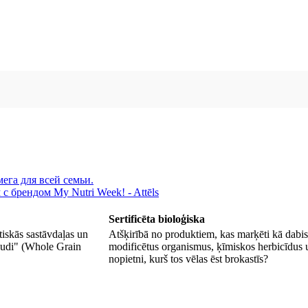
ега для всей семьи.
Sertificēta bioloģiska
tiskās sastāvdaļas un
Atšķirībā no produktiem, kas marķēti kā dabiski
raudi" (Whole Grain
modificētus organismus, ķīmiskos herbicīdus un
nopietni, kurš tos vēlas ēst brokastīs?