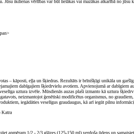
tu. Jūsu ikdienas vērtības var būt lielākas vai mazākas atkarībā no jūsu 
span>
tas – kāposti, eļļa un šķiedras. Rezultāts ir brīnišķīgi unikāla un garšī
eejamajiem dabīgajiem šķiedrvielu avotiem. Apvienojumā ar dabīgiem aug
ka veselīga uztura izvēle. Mūsdienās auzas plaši izmanto kā uztura šķiedr
izgatavots, neizmantojot ģenētiski modificētus organismus, no graudiem,
produktiem, iegādāties veselīgus graudaugus, kā arī iegūt pilnu informā
) Katra
nojiet apmēram 1/2 - 2/3 glāzes (125-150 ml) verdoša ūdens un samaisiet