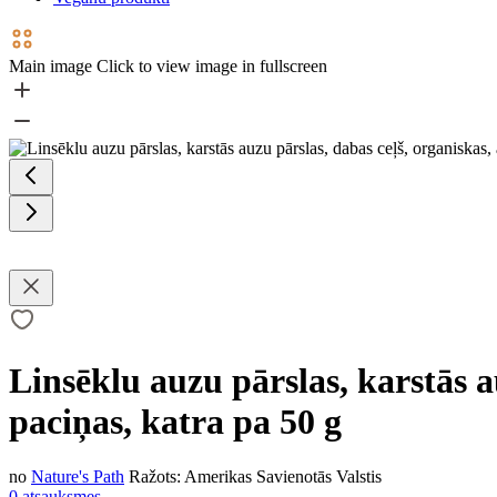
Main image
Click to view image in fullscreen
Linsēklu auzu pārslas, karstās a
paciņas, katra pa 50 g
no
Nature's Path
Ražots:
Amerikas Savienotās Valstis
0 atsauksmes