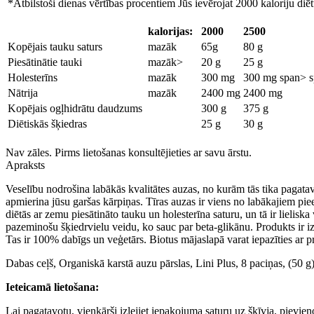
*Atbilstoši dienas vērtības procentiem Jūs ievērojat 2000 kaloriju diē
kalorijas:
2000
2500
Kopējais tauku saturs
mazāk
65g
80 g
Piesātinātie tauki
mazāk
>
20 g
25 g
Holesterīns
mazāk
300 mg
300 mg
span> 
Nātrija
mazāk
2400 mg
2400 mg
Kopējais ogļhidrātu daudzums
300 g
375 g
Diētiskās šķiedras
25 g
30 g
Nav zāles. Pirms lietošanas konsultējieties ar savu ārstu.
Apraksts
Veselību nodrošina labākās kvalitātes auzas, no kurām tās tika pagatavo
apmierina jūsu garšas kārpiņas. Tīras auzas ir viens no labākajiem pi
diētās ar zemu piesātināto tauku un holesterīna saturu, un tā ir lielis
pazeminošu šķiedrvielu veidu, ko sauc par beta-glikānu. Produkts ir 
Tas ir 100% dabīgs un veģetārs. Biotus mājaslapā varat iepazīties ar 
Dabas ceļš, Organiskā karstā auzu pārslas, Lini Plus, 8 paciņas, (50 g
Ieteicamā lietošana:
Lai pagatavotu, vienkārši izlejiet iepakojuma saturu uz šķīvja, pievie