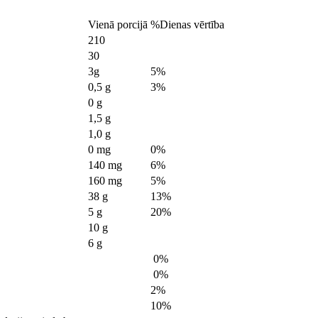
Vienā porcijā
%Dienas vērtība
210
30
3g
5%
0,5 g
3%
0 g
1,5 g
1,0 g
0 mg
0%
140 mg
6%
160 mg
5%
38 g
13%
5 g
20%
10 g
6 g
0%
0%
2%
10%