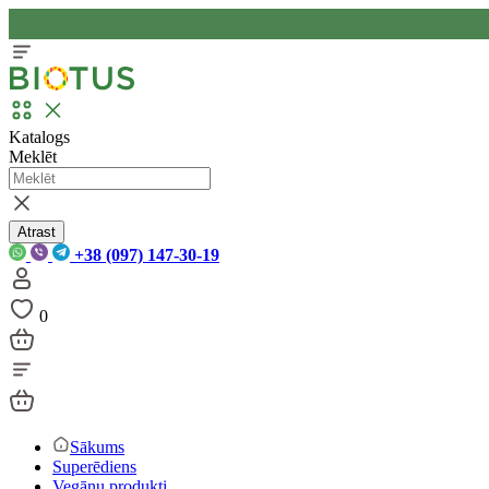
Katalogs
Meklēt
Atrast
+38 (097) 147-30-19
0
Sākums
Superēdiens
Vegānu produkti