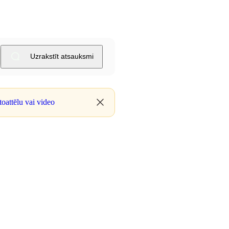
Uzrakstīt atsauksmi
oattēlu vai video