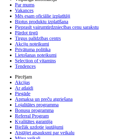
Par mums
Vakances
Mēs esam oficiālie izplatītāji
Biotus produktu izplatīšana
Pieprasīt vairumtirdzniecības cenu sarakstu
Pārdot tirgū
Tirgus palīdzības centrs
Akciju noteikumi
Privātuma politika
Lietošanas noteikumi
Selection of vitamins
Tendences
Pircējam
Akcijas
Ar atlaidi
Piegāde
Apmaksa un preču atgriešana
Lojalitātes programma
Bonusu programma
Referral Program
Kvalitātes garantija
Biežāk uzdotie jautājumi
Atstājiet atsauksmi par veikalu
Mūsu veikali