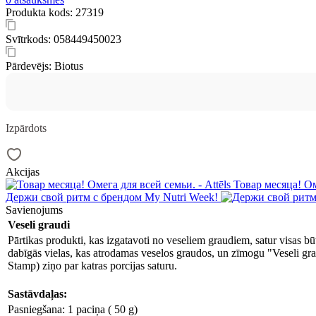
Produkta kods:
27319
Svītrkods:
058449450023
Pārdevējs:
Biotus
Izpārdots
Akcijas
Товар месяца! Ом
Держи свой ритм с брендом My Nutri Week!
Savienojums
Veseli graudi
Pārtikas produkti, kas izgatavoti no veseliem graudiem, satur visas bū
dabīgās vielas, kas atrodamas veselos graudos, un zīmogu "Veseli g
Stamp) ziņo par katras porcijas saturu.
Sastāvdaļas:
Pasniegšana: 1 paciņa ( 50 g)