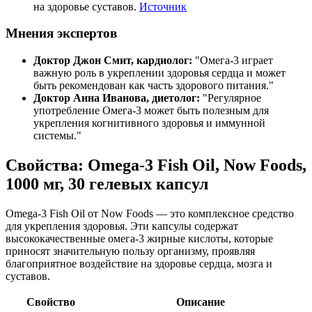
на здоровье суставов.
Источник
Мнения экспертов
Доктор Джон Смит, кардиолог:
"Омега-3 играет
важную роль в
укрепле
нии здоровья сердца и может
быть рекомендован как часть здорового питания."
Доктор Анна Иванова, диетолог:
"Регулярное
употребление Омега-3 может быть полезным для
укрепле
ния когнитивного здоровья и иммунной
системы."
Свойства: Omega-3 Fish Oil, Now Foods,
1000 мг, 30 гелевых капсул
Omega-3 Fish Oil от Now Foods — это комплексное средство
для
укрепле
ния здоровья. Эти капсулы содержат
высококачественные омега-3 жирные кислоты, которые
приносят значительную пользу организму,
проявля
я
благоприятное воздействие на здоровье сердца, мозга и
суставов.
Свойство
Описание