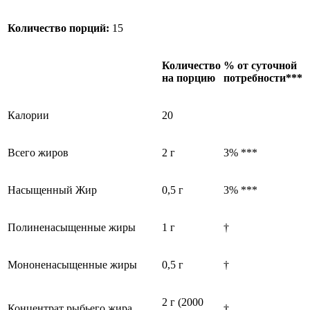
Количество порций:
15
Количество
% от суточной
на порцию
потребности***
Калории
20
Всего жиров
2 г
3% ***
Насыщенный Жир
0,5 г
3% ***
Полиненасыщенные жиры
1 г
†
Мононенасыщенные жиры
0,5 г
†
2 г (2000
Концентрат рыбьего жира
†